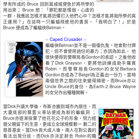
學有所成的 Bruce 回到葛咸城便急於將所學的
用出來； Bruce 想：「罪犯都是懦弱，心虛的
一群，我應該怎樣才能將恐懼打入他們心中？怎樣才能將我所學的真
正運用？」在這時一只蝙蝠飛進他的書房，「我明白了！」於是
Bruce 便成為了蝙蝠俠Batman。
-- Caped Crusader --
蝙蝠俠Batman並不是一個復仇鬼。他會對付罪
犯，但不會使用過份的暴力；亦因為如此， 他
很快便得到警察局長Gordon的承認。之後他收
養了Dick Grayson，更將他訓練成助手羅賓
Robin。而警察局長Gordon的女兒Barbara
Gordon亦成為了Batgirl為正義出一份力。當時
兩個世界之間的往來變得頻密，而Bruce亦以
Uncle Bruce的身份，為Earth-2 Bruce Wayne
的女兒作出種種開解。
當Dick升讀大學後，布斯亦搬到城市內居住，而
大廈底部的棄置火車站便成為新的蝙蝠洞 ；
Bruce亦逐漸捨棄了他花花公子的形象，努力經
營父親留下的生意，更成立全球規模數一 數二的
慈善基金。當Dick長大成人後，兩人在對公義的
看法出現分歧，而Dick亦決定辭去 Robin的職