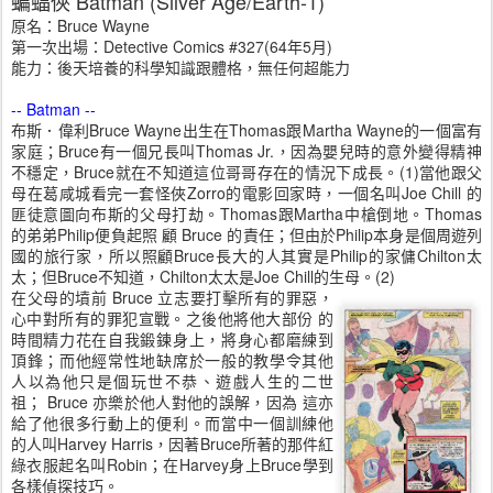
蝙蝠俠 Batman (Silver Age/Earth-1)
原名：Bruce Wayne
第一次出場：Detective Comics #327(64年5月)
能力：後天培養的科學知識跟體格，無任何超能力
-- Batman --
布斯．偉利Bruce Wayne出生在Thomas跟Martha Wayne的一個富有
家庭；Bruce有一個兄長叫Thomas Jr.，因為嬰兒時的意外變得精神
不穩定，Bruce就在不知道這位哥哥存在的情況下成長。(1)當他跟父
母在葛咸城看完一套怪俠Zorro的電影回家時，一個名叫Joe Chill 的
匪徒意圖向布斯的父母打劫。Thomas跟Martha中槍倒地。Thomas
的弟弟Philip便負起照 顧 Bruce 的責任；但由於Philip本身是個周遊列
國的旅行家，所以照顧Bruce長大的人其實是Philip的家傭Chilton太
太；但Bruce不知道，Chilton太太是Joe Chill的生母。(2)
在父母的墳前 Bruce 立志要打擊所有的罪惡，
心中對所有的罪犯宣戰。之後他將他大部份 的
時間精力花在自我鍛鍊身上，將身心都磨練到
頂鋒；而他經常性地缺席於一般的教學令其他
人以為他只是個玩世不恭、遊戲人生的二世
祖； Bruce 亦樂於他人對他的誤解，因為 這亦
給了他很多行動上的便利。而當中一個訓練他
的人叫Harvey Harris，因著Bruce所著的那件紅
綠衣服起名叫Robin；在Harvey身上Bruce學到
各樣偵探技巧。