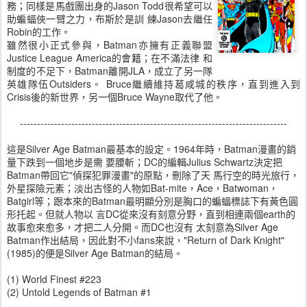
務；同樣是馬戲團出身的Jason Todd很希望可以
助蝙蝠俠一臂之力，布斯於是訓 練Jason去繼任
Robin的工作。
雖然很小正式參與，Batman亦擁有正義聯盟
Justice League America的會籍；在不滿法律 和
制度的不足下，Batman離開JLA，成立了另一隊
英雄隊伍Outsiders。 Bruce繼續維持葛咸城的秩序，直到進入到
Crisis後的新世界，另一個Bruce Wayne取代了他。
------------------------------------------------------------------------------
這是Silver Age Batman最基本的設定。1964年時，Batman漫畫的銷
量下跌到一個地步是需 要腰斬；DC的編輯Julius Schwartz決定把
Batman帶回它"偵探犯罪漫畫"的原點，刪除了天 馬行空的時光旅行，
外星探險元素；淡出古怪的人物如Bat-mite，Ace，Batwoman，
Batgirl等；跟本來的Batman最明顯分別是胸口的蝙蝠標誌下有黃色圓
形托起。但就人物以 言DC從來沒有刻意分野，直到相連兩個earth的
故事愈來愈多，才把二人分開。而DC也沒有 太刻意為Silver Age
Batman作出結局，因此對不小fans來說，"Return of Dark Knight"
(1985)的便是Silver Age Batman的結局。
(1) World Finest #223
(2) Untold Legends of Batman #1