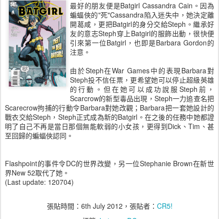
最好的朋友便是Batgirl Cassandra Cain。因為
蝙蝠俠的"死"Cassandra陷入迷失中，她決定離
開葛咸，更把Batgirl的身分交給Steph。繼承好
友的意志Steph穿上Batgirl的服飾出動，很快便
引來第一位Batgirl，也即是Barbara Gordon的
注意。
由於Steph在War Games中的表現Barbara對
Steph投不信任票，更希望她可以停止超級英雄
的行動。但在她可以成功說服Steph前，
Scarcrow的新型毒品出現，Steph一力追查名把
Scarecrow拘捕的行動令Barbara對她改觀；Barbara把一套她設計的
戰衣交給Steph，Steph正式成為新的Batgirl。在之後的任務中她都證
明了自己不再是當日那個無能軟弱的小女孩，更得到Dick、Tim、甚
至回歸的蝙蝠俠認同。
Flashpoint的事件令DC的世界改變，另一位Stephanie Brown在新世
界New 52取代了她。
(Last update: 120704)
張貼時間：
6th July 2012
，張貼者：
CR5!