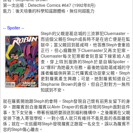
第一次出場：Detective Comics #647 (1992年8月)
能力：後天培養的科學知識跟體格，無任何超能力
-- Spoiler --
Steph的父親是葛店城的三流罪犯Cluemaster，
而這個父親在Steph成長時不是在逃亡便是在監
獄中；當父親回到葛咸時，他答應Steph會重拾
正行，但心癮難煞下Cluemaster又再次犯案。
Cluemaster每次犯案都會刻意留下線索給人追
查，穿上特別服飾的Steph於是自稱Spoiler，
以"爆料"為她最大任務。最後她協助葛咸城的守
護者蝙蝠俠與第三代羅賓成功捉拿父親，Steph
更對羅賓產生興趣；可是，她對羅賓知道自己
Stephanie Brown的身份，但自己對對方一無所
知感到不安。
就在羅賓開始跟Steph約會時，Steph發現自己懷有前男友留下的身
孕。跟羅賓剖白後羅賓以Alvin Draper的假身份陪同Steph面對這件
事，生下女兒後，帶著祝福把嬰孩送到福利機構中。之後羅賓在父親
安排下進入寄宿學校，一對小情人就只有維持不能見面的長距離關
係；就在一次巡邏時Steph發現羅賓正跟蹤一名女生。誤以為羅賓不
忠的Steph傷心離去。