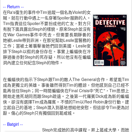
-- Return --
在Ra's復生的事件中Tim追蹤一個名為Violet的女
賊，就在行動中遇上一名穿著Spoiler服飾的人。
Tim指責這位Spoiler不要扮成他的亡友，對方只
有脫下面具露出Steph的樣貌。原來Steph並沒有
在War Games事件中死去，但需要長期靜養的
她被Lesile帶到非洲，在那兒幫助Lesile當醫務的
工作；當被土著襲擊後她們回到美國，Lesile安
排下Steph以假的身份存在。事實上蝙蝠俠在冷
靜過後亦對Steph的死存疑，所以他沒有在蝙蝠
洞內建立任何紀念Steph的物件。
在蝙蝠俠的指示下Steph跟Tim的敵人The General合作，希望能Tim
成為更獨立的英雄。事後雖然得到Tim的體諒，但他感到自己已經不
能再信任Steph；同一時間蝙蝠俠在Final Crisis中"死亡"，Tim思想上
開始走進死胡同而跟Steph疏遠。之後第一代羅賓Dick成為新的蝙蝠
俠，卻沒有選擇Tim成為羅賓。不憤的Tim以Red Robin身份行動，建
立起自己的基地；Steph潛入到基地想給他安慰，但這卻令Tim更為討
厭。傷心的Steph只有獨個回到葛咸城。
-- Batgirl --
Steph完成她的高中課程，昇上葛咸大學，而她