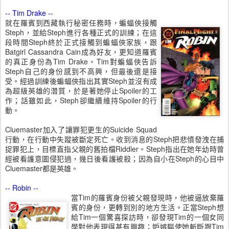
-- Tim Drake --
就在羅賓到西藏執行秘密任務時，蝙蝠俠接觸
Steph，並給Steph進行各種正式的訓練；在這
段時間Steph終於正式接觸到蝙蝠俠家族，跟
Batgirl Cassandra Cain成為好友，更知道羅賓
的真正身份為Tim Drake。Tim對蝙蝠俠告訴
Steph自己的身份感到不高興，但最後還是接
受。經過訓練後蝙蝠俠指出其實Steph並沒有成
為超級英雄的潛質，於是著她停止Spoiler的工
作；話雖如此，Steph卻繼續維持Spoiler的行
動。
Cluemaster加入了讓罪犯更生的Suicide Squad
行動，在行動中失蹤被斷定死亡。收到消息的Steph把悲憤發洩在捕
捉罪犯上，目標直指父親的舊拍檔Riddler。Steph指出在她年幼時曾
經被看護意圖侵犯過，幾日後看護被殺；因為自小在Steph的心目中
Cluemaster都是英雄。
-- Robin --
當Tim的羅賓身份被父親發現時，他被逼放棄羅
賓的身份，更轉到別的地方生活。正當Steph想
給Tim一個驚喜探訪時，卻發現Tim的一個女同
學對他表現得甚有興趣；妒嫉驅使她斬斷跟Tim