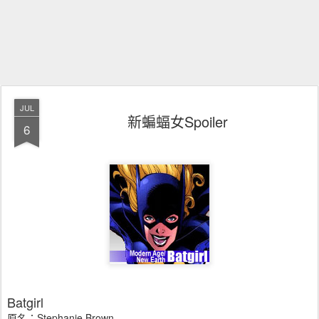
JUL
新蝙蝠女Spoiler
6
Batgirl
原名：Stephanie Brown