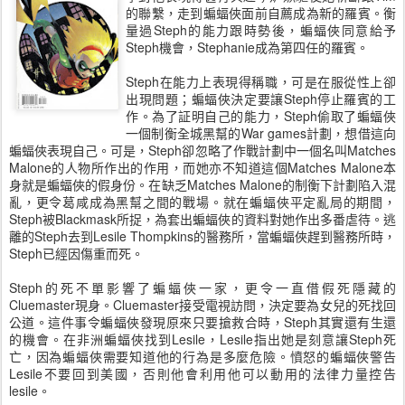
的聯繫，走到蝙蝠俠面前自薦成為新的羅賓。衡
量過Steph的能力跟時勢後，蝙蝠俠同意給予
Steph機會，Stephanie成為第四任的羅賓。
Steph在能力上表現得稱職，可是在服從性上卻
出現問題；蝙蝠俠決定要讓Steph停止羅賓的工
作。為了証明自己的能力，Steph偷取了蝙蝠俠
一個制衡全城黑幫的War games計劃，想借這向
蝙蝠俠表現自己。可是，Steph卻忽略了作戰計劃中一個名叫Matches
Malone的人物所作出的作用，而她亦不知道這個Matches Malone本
身就是蝙蝠俠的假身份。在缺乏Matches Malone的制衡下計劃陷入混
亂，更令葛咸成為黑幫之間的戰場。就在蝙蝠俠平定亂局的期間，
Steph被Blackmask所捉，為套出蝙蝠俠的資料對她作出多番虐待。逃
離的Steph去到Lesile Thompkins的醫務所，當蝙蝠俠趕到醫務所時，
Steph已經因傷重而死。
Steph的死不單影響了蝙蝠俠一家，更令一直借假死隱藏的
Cluemaster現身。Cluemaster接受電視訪問，決定要為女兒的死找回
公道。這件事令蝙蝠俠發現原來只要搶救合時，Steph其實還有生還
的機會。在非洲蝙蝠俠找到Lesile，Lesile指出她是刻意讓Steph死
亡，因為蝙蝠俠需要知道他的行為是多麼危險。憤怒的蝙蝠俠警告
Lesile不要回到美國，否則他會利用他可以動用的法律力量控告
lesile。