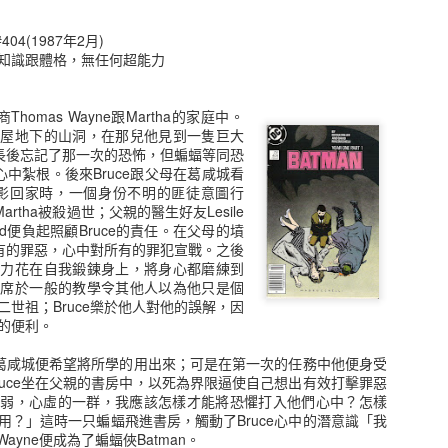
Apr 6th
Apr 6th
Apr 6th
Mar 23rd
04(1987年2月)
知識跟體格，無任何超能力
Thomas Wayne跟Martha的家庭中。
[DC] 超人
[Marvel] 奧創
[DC] Inertia
大屋地下的山洞，在那兒他見到一隻巨大
Superman
Ultron
成長後忘記了那一次的恐怖，但蝙蝠等同恐
ar 10th
Mar 26th
Apr 22nd
Dec 6th
的心中紮根。後來Bruce跟父母在葛咸城看
的電影回家時，一個身份不明的匪徒意圖行
1
artha被殺過世；父親的醫生好友Lesile
lfred便負起照顧Bruce的責任。在父母的墳
所有的罪惡，心中對所有的罪犯宣戰。之後
nathan P.
Max Crandall
Thomas "Tommy"
Robert L. Fra
精力花在自我鍛鍊身上，將身心都磨練到
n" Chambers
Shepherd
缺席於一般的教學令其他人以為他只是個
ov 12th
Nov 12th
Nov 10th
Nov 10th
世祖；Bruce樂於他人對他的誤解，因
的便利。
回到葛咸城便希望將所學的用出來；可是在第一次的任務中他便身受
ruce坐在父親的書房中，以死為界限逼使自己想出有效打擊罪惡
John Henry
Samuel Thomas
Roberto "Bobby"
Kara Zor-El
懦弱，心虛的一群，我應該怎樣才能將恐懼打入他們心中？怎樣
Irons
"Sam" Wilson
da Costa
ay 15th
May 15th
May 13th
Dec 11th
用？」這時一只蝙蝠飛進書房，觸動了Bruce心中的潛意識「我
Wayne便成為了蝙蝠俠Batman。