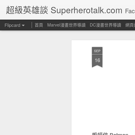
超級英雄談 Superherotalk.com
Fac
Flipcard
首頁
Marvel漫畫世界導讀
DC漫畫世界導讀
網頁
最新
日期
標籤
作者
SEP
Moira Kinross
Batman of Zur-
蜘蛛俠歷史-6
蜘
16
En-Arrh
Jul 22nd
Jun 3rd
Jan 25th
J
蜘蛛俠漫畫出版史
[DC] 美國正義協
[DC] 1938-1985
[DC
會及第一代英雄出
第一代超級英雄
會 H
Dec 24th
Jul 13th
Jul 13th
J
版歷史
Margaret "Peggy"
Who is Captain
Infinity Crusade
蝙蝠俠 Batman