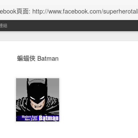
ebook頁面: http://www.facebook.com/superherotalk 以繁
連結
蛛俠歷史-5
蜘蛛俠歷史-4
蜘蛛俠歷史-3
蜘蛛俠歷史-
蝙蝠俠 Batman
an 25th
Jan 13th
Jan 13th
Jan 4th
] 美國正義協
[DC] 美國正義協
[DC] 美國正義協
DC 5G : 我們
awkmen 各代
會 第一代綠燈俠
會 第一代閃電俠
到最新的發展
un 26th
Jun 26th
Jun 26th
Feb 24th
鷹俠簡介
Alan Scott
Jason Peter "Jay"
最後的DC漫畫
Garrick
Magus
Infinity War
Heather Douglas
Infinity Gauntl