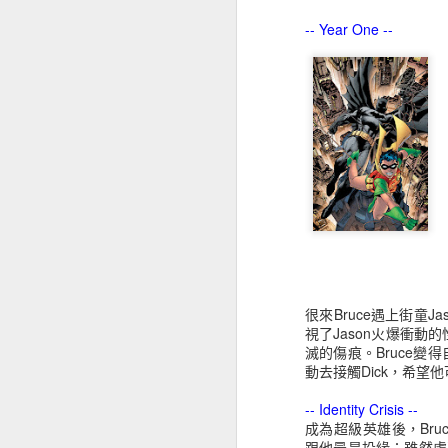
-- Year One --
Linda Danvers
Matrix Supergirl
Patricia "Patsy"
Gr
Walker
Jun 27th
Jun 27th
Jun 27th
J
1
Kara Zor-El
Tara Markov
Mar-Vell
Sam
Zach
Jan 8th
Jan 8th
Jan 8th
很來Bruce遇上街童Ja
Polaris
Hulkling
Obsidian
B
視了Jason火爆衝動的
滅的傷痕。Bruce變
Nov 15th
Nov 15th
Nov 7th
動去接觸Dick，希望
-- Identity Crisis --
成為超級英雄後，Br
跟他最是投緣；雖然處