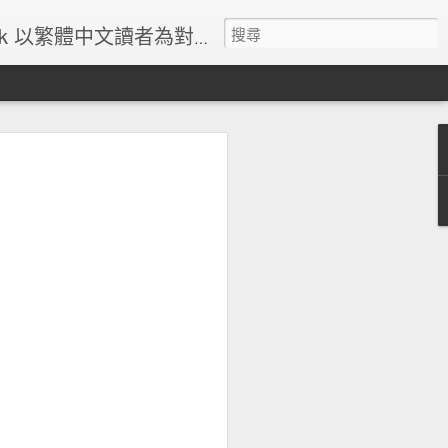
體中文讀者為對象的美國超級英雄漫畫主題網站
2
蜘蛛俠歷史-1
蜘蛛俠漫畫人物誌
蜘蛛俠漫畫人物誌
2
Jan 4th
Jan 4th
Dec 24th
會看
Marvel的起跌和它
Virginia "Pepper"
Harold Joseph
還是
的電影世界
Potts
"Happy" Hogan
Aug 21st
May 12th
May 12th
?
1
et
Nebula
Arthur Sampson
Pip Gofern