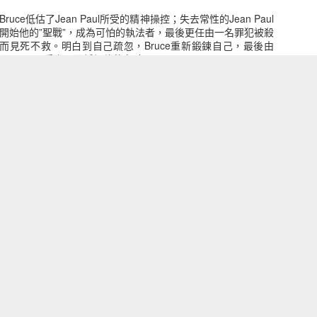
Bruce低估了Jean Paul所受的精神操控；失去常性的Jean Paul
開始他的”聖戰”，成為可怕的執法者，最後更任由一名罪犯被殺
而見死不救。明白到自己疏忽，Bruce重新鍛鍊自己，最後由
動態檢視主題. 技術提供：
Blogger
.
檢舉濫用情形
.
Bane
Doomsday
千年老妖
毒蜘蛛 Veno
Jean Paul手上取回蝙蝠俠的名號。
Apocalypse
Jul 14th
Jul 14th
Jul 12th
Jul 12th
ew Gotham --
葛咸城一次又一次面對意想不到的恐怖；先
是大地震，將葛咸城變成為人間地獄。
性為三不管地帶後，Bruce去到首都遊
成群雄割據之地的葛咸；之後他回到葛
形俠醫之子
狼人之子 Daken
保衛奇俠
第三代羅賓 R
tgirl的幫助下協助葛咸渡過最黑暗的日
Skarr
Watchmen
Robin
un 27th
Jun 27th
Jun 22nd
Jun 14th
佳戰友Gordon局長便因對法制死心而
局長對蝙蝠俠這些自行執法的超級英雄非法
愈來愈困難。在新總統Lex Luthor的
誣告為殺人兇手，他拒絕伙伴的幫助而獨自
ent Zero
Oracle
夜鷹 Nightwing
Luke Cage
於明白自已不是孤獨，而是很多人都關
去相信其他人，更給Catwoman知道自己
Jun 5th
Jun 1st
Jun 1st
May 31st
正身份。
在War Games事件中蝙蝠俠的女助手Spoiler死亡，而舊敵人
Blackmask更成為葛咸城新的地下老大；更麻煩的是，蝙蝠俠