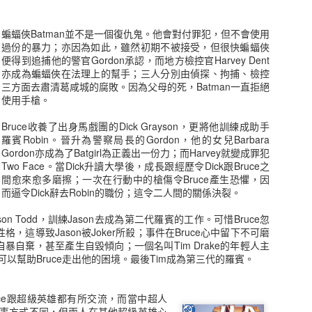
蝙蝠俠Batman並不是一個復仇鬼。他會對付罪犯，但不會使用
eer Grant
Mandarin
Rahne Sinclair
Joseph Willi
過份的暴力；亦因為如此，雖然初期不被接受，但很快蝙蝠俠
Nelson
Wilson
便得到追捕他的警官Gordon承認，而地方檢控官Harvey Dent
un 26th
Apr 28th
Apr 28th
Feb 15th
亦成為蝙蝠俠在法理上的幫手；三人分別由偵探、拘捕、檢控
三方面去肅清葛咸城的腐敗。因為父母的死，Batman一直拒絕
使用手槍。
Bruce收養了出身馬戲團的Dick Grayson，更將他訓練成助手
uel "Sam"
Hawk
Tempest
Red She Hul
羅賓Robin。晉升為警察局長的Gordon，他的女兒Barbara
ery Guthrie
Gordon亦成為了Batgirl為正義出一份力；而Harvey就變成罪犯
Jan 8th
Dec 7th
Dec 7th
Dec 7th
Two Face。當Dick升讀大學後，成長跟經歷令Dick跟Bruce之
間愈來愈多磨擦；一次在行動中的槍傷令Bruce產生恐懼，因
1
而逼令Dick辭去Robin的職份；這令二人間的關係決裂。
son Todd，訓練Jason去成為第二代羅賓的工作。可惜Bruce忽
lue Devil
Nightcrawler黑丑
Danny Ketch
Kyle Rayner
性格，這導致Jason被Joker所殺；事件在Bruce心中留下不可磨
得自暴自棄，甚至產生自毀傾向；一個名叫Tim Drake的年輕人主
Nov 7th
Nov 6th
Nov 6th
Oct 27th
他可以幫助Bruce走出他的困境。最後Tim成為第三代的羅賓。
uce跟超級英雄都有所交流，而當中超人
事方式不同，但兩人在其他超級英雄心