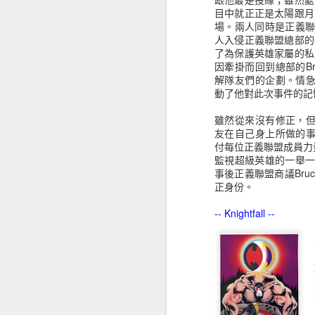
Ravager
Mary Marvel
Magik
目中就正正是太陽跟月
場。兩人同時是正義聯盟J
Oct 17th
Oct 17th
Oct 17th
O
人入侵正義聯盟總部的
了為保護英雄家屬的私
因牽掛而回到總部的B
解隊友們的企劃。情急
動了他對此次事件的記
Mary Jane
Gwen Stacy
蝙蝠俠 Batman
Bl
Watson
雖然從來沒有修正，但
Sep 27th
Sep 27th
Sep 16th
S
友在自己身上所做的事
1
1
付每位正義聯盟成員力量的
監視超級英雄的一舉
事後正義聯盟商議Bru
正身份。
泥人Clayface
人形蝙蝠 Man-
血蜘蛛 Carnage
蠍子人
Bat
Aug 31st
Aug 31st
-- Knightfall --
Aug 31st
A
2
毒藤女 Poison Ivy
冰雪人Mr.Freeze
Harley Quinn
謎妖
Aug 13th
Aug 13th
Aug 13th
A