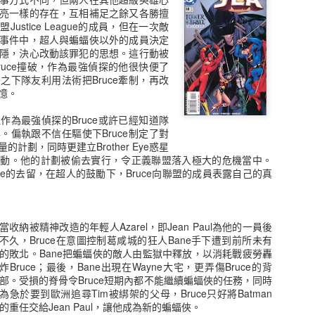
Spiral
Cyborg
Cyborg
Scarlet
亮一樣的存在，互相補足之餘又各勝擅
Superman
Spider/Kain
ustice League的成員，但在一次敵
ct 17th
Oct 9th
Oct 9th
Oct 2nd
事件中，超人與蝙蝠俠以外的成員決定
隱，決心改動該罪犯的思想。這行動被
1
ruce撞破，作為最強偵探的他很快便了
之下隊友利用法術把Bruce牽制，再改
憶。
ack Mask
Hush
Cat Man
女蝙蝠俠
Batwoman
作為最強偵探的Bruce或許已經知道隊
ep 16th
Sep 16th
Sep 16th
Sep 8th
。偏執跟不信任驅使下Bruce制定了對
計劃，同時更建立Brother Eye惑星
一動。他的計劃被偷去實行，令正義聯盟落入極大的危機當中。
ce的去留，在超人的鼓勵下，Bruce向聯盟的成員表露自己的真
 Scorpion
稻草人 Scarecrow
企鵝 Penguin
八爪魚博士 Dr
Octopus
ug 31st
Aug 22nd
Aug 20th
Aug 20th
當收納被精神改造的年輕人Azarel，即Jean Paul為他的一員後
不久，Bruce在意圖控制葛咸城的狂人Bane手下遭到前所未有
的敗北。Bane把蝙蝠俠的敵人由監獄中釋放，以消耗戰疲勞轟
炸Bruce；最後，Bane出現在Wayne大宅，更弄傷Bruce的背
 Riddler
Generation X
第2代X-Factor
第一隊X-Forc
部。受損的脊骨令Bruce短期內都不能繼續蝙蝠俠的任務，同時
為急於要到歐洲追尋Tim被綁架的父母，Bruce只好將Batman
ug 13th
Aug 6th
Aug 6th
Aug 6th
的重任交給Jean Paul，讓他成為新的蝙蝠俠。