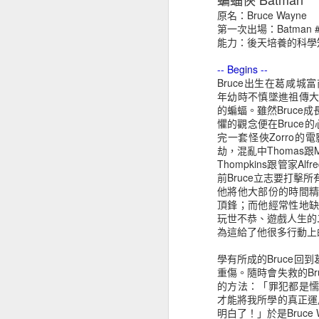
Carter
Marvel?
原名：Bruce Wayne
May 11th
May 10th
Apr 22nd
第一次出場：Batman #4
能力：後天培養的科學
-- Begins --
Bruce出生在葛咸城富商
Gamora Zen
Thanos
Adam Warlock
年幼時不慎墜進祖傳
Whoberi Ben
的蝙蝠。雖然Bruce
Mar 23rd
Aug 11th
Aug 7th
M
Titan
懼的觀念便在Bruce
完一套怪俠Zorro
劫，混亂中Thomas跟M
Thompkins跟管家A
前Bruce立志要打擊
[DC] 逆閃
[DC] 第二代閃電
[DC] Rival
Jo
他將他大部份的時間
Reverse Flash
俠 Flash
"Joh
頂鋒；而他經常性地
Dec 4th
Dec 4th
Dec 4th
N
玩世不恭、遊戲人生的二
1
為這給了他很多行動上
學有所成的Bruce
重傷。隨時會失救的B
Harold Theopolis
Scarlet Witch
Michael Holt
Dr. 
的方法：「罪犯都是
"Harry" Osborn
Sep 11th
Jul 9th
May 19th
M
才能將我所學的真正運
明白了！」於是Bruce 