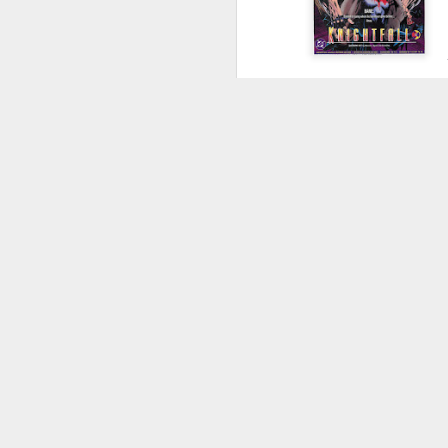
影響整個工業的
超人與蝙蝠俠
葛咸市警隊
Frank Miller
GCPD
Jul 21st
Jul 21st
Jul 21st
-- No Man's Land & N
Bruce所愛的家鄉
是不知名的瘟疫，之後
被葛咸城被美國政府定
說，忽略了封鎖下變
Two Face
Lizard
蜘蛛俠 Spider-
變
咸，在眾多伙伴跟新Ba
Man
子。
Jul 6th
Jun 28th
Jun 28th
J
葛咸重光後不久，他的最
退役；新任的Akin
反感，蝙蝠俠的工作變得
安排下，Bruce被
Jason Todd
Deathstroke
Deadpool
Ag
去面對；事件過後他終
心他。Bruce開始學習
Jun 6th
Jun 6th
Jun 5th
是Bruce Wayne的真
3