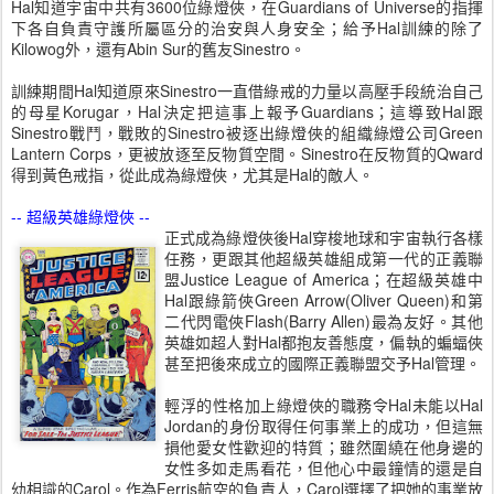
Hal知道宇宙中共有3600位綠燈俠，在Guardians of Universe的指揮
下各自負責守護所屬區分的治安與人身安全；給予Hal訓練的除了
Kilowog外，還有Abin Sur的舊友Sinestro。
訓練期間Hal知道原來Sinestro一直借綠戒的力量以高壓手段統治自己
的母星Korugar，Hal決定把這事上報予Guardians；這導致Hal跟
Sinestro戰鬥，戰敗的Sinestro被逐出綠燈俠的組織綠燈公司Green
Lantern Corps，更被放逐至反物質空間。Sinestro在反物質的Qward
得到黃色戒指，從此成為綠燈俠，尤其是Hal的敵人。
-- 超級英雄綠燈俠 --
正式成為綠燈俠後Hal穿梭地球和宇宙執行各樣
任務，更跟其他超級英雄組成第一代的正義聯
盟Justice League of America；在超級英雄中
Hal跟綠箭俠Green Arrow(Oliver Queen)和第
二代閃電俠Flash(Barry Allen)最為友好。其他
英雄如超人對Hal都抱友善態度，偏執的蝙蝠俠
甚至把後來成立的國際正義聯盟交予Hal管理。
輕浮的性格加上綠燈俠的職務令Hal未能以Hal
Jordan的身份取得任何事業上的成功，但這無
損他愛女性歡迎的特質；雖然圍繞在他身邊的
女性多如走馬看花，但他心中最鐘情的還是自
幼相識的Carol。作為Ferris航空的負責人，Carol選擇了把她的事業放