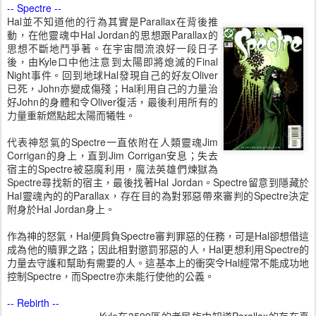
-- Spectre --
Hal並不知道他的行為其實是Parallax在背後推
動，在他靈魂中Hal Jordan的思想跟Parallax的
思想不斷地鬥爭著。在宇宙間流浪好一段日子
後，由Kyle口中他注意到太陽即將熄滅的Final
Night事件。回到地球Hal發現自己的好友Oliver
已死，John亦變成傷殘；Hal利用自己的力量治
好John的身體和令Oliver復活，最後利用所有的
力量重新燃點起太陽而犧牲。
代表神怒氣的Spectre一直依附在人類靈魂Jim
Corrigan的身上，直到Jim Corrigan安息；失去
宿主的Spectre被惡魔利用，魔法英雄們煉獄為
Spectre尋找新的宿主，最後找著Hal Jordan。Spectre留意到隱藏於
Hal靈魂內的的Parallax，存在目的為對邪惡帶來審判的Spectre決定
附身於Hal Jordan身上。
作為神的怒氣，Hal便肩負Spectre審判罪惡的任務，可是Hal卻想借這
成為他的贖罪之路；因此相對懲罰邪惡的人，Hal更想利用Spectre的
力量去守護和幫助有需要的人。這基本上的衝突令Hal經常不能成功地
控制Spectre，而Spectre亦未能行使他的公義。
-- Rebirth --