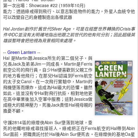
第一次出場：Showcase #22 (1959年10月)
能力：透過綠戒得到飛行、以意志製造物件的能力，外星人血統令他
可以改變自己的身體製造出各樣武器
Hal Jordan創作於舊世代Silver Age，可是在經歷世界轉換的Crisis事
件中DC並沒有太明確地指出他跟之前世代的他有何分別；因此超級英
雄談暫時會把他視為背景相同來處理。
-- Green Lantern --
Hal 是Martin跟Jessica所生的第二個兒子，與
兄長Jack及弟弟Jim一同成長。Martin是Ferris
航空公司的飛行員，自少Hal便喜歡到父親工作
的地方看他飛行；在那兒Hal認識到Ferris航空
的太子女Carol。在一次飛行實驗中，Martin的
飛機墮落而爆炸，這成為Hal最大的恐懼。雖然
如此，這並沒有令Hal對飛行抗拒，相對地他更
在高中畢業後加入空軍中服務；這對Jessica做
成極大的精神壓力，死後Jack責怪Hal視母親的
擔憂不顧。
守護2814區的綠燈俠Abin Sur墮落到地球，垂
死的他囑咐綠戒尋找接班人。綠戒把正在Ferris航空的Hal帶到Abin
Sur面前，把職責託付於Hal後Abin Sur便死去。在綠燈俠的基地Oa星