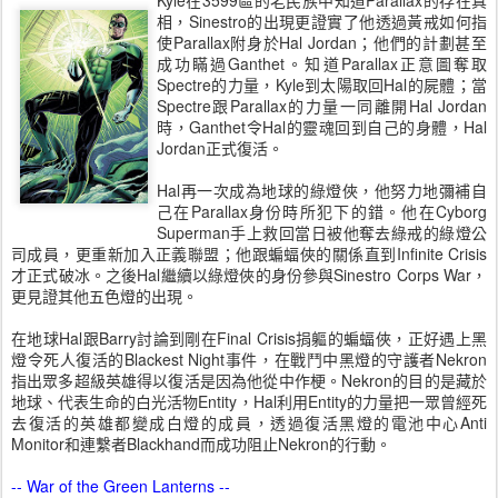
Kyle在3599區的老民族中知道Parallax的存在真
相，Sinestro的出現更證實了他透過黃戒如何指
使Parallax附身於Hal Jordan；他們的計劃甚至
成功瞞過Ganthet。知道Parallax正意圖奪取
Spectre的力量，Kyle到太陽取回Hal的屍體；當
Spectre跟Parallax的力量一同離開Hal Jordan
時，Ganthet令Hal的靈魂回到自己的身體，Hal
Jordan正式復活。
Hal再一次成為地球的綠燈俠，他努力地彌補自
己在Parallax身份時所犯下的錯。他在Cyborg
Superman手上救回當日被他奪去綠戒的綠燈公
司成員，更重新加入正義聯盟；他跟蝙蝠俠的關係直到Infinite Crisis
才正式破冰。之後Hal繼續以綠燈俠的身份參與Sinestro Corps War，
更見證其他五色燈的出現。
在地球Hal跟Barry討論到剛在Final Crisis捐軀的蝙蝠俠，正好遇上黑
燈令死人復活的Blackest Night事件，在戰鬥中黑燈的守護者Nekron
指出眾多超級英雄得以復活是因為他從中作梗。Nekron的目的是藏於
地球、代表生命的白光活物Entity，Hal利用Entity的力量把一眾曾經死
去復活的英雄都變成白燈的成員，透過復活黑燈的電池中心Anti
Monitor和連繫者Blackhand而成功阻止Nekron的行動。
-- War of the Green Lanterns --