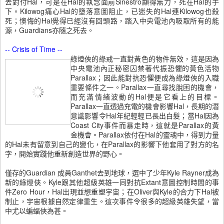
去對付Hal，可是在Hal的執念面前Sinestro顯得無力，死在Hal的手
下。Kilowog痛心Hal的墮落意圖阻止，已迷失的Hal連Kilowog也殺
死；懊悔的Hal覺得已經沒有回頭路，踏入中央電池內吸取所有的能
源，Guardians亦隨之死去。
-- Crisis of Time --
綠燈俠的綠戒一直對黃色的物件無效，這是因為
中央電池內正秘密囚禁著代振恐懼的黃色活物
Parallax；因此能對抗恐懼便成為綠燈俠的入職
重要條件之一。Parallax一直尋找脫困的機會，
而充滿情緒波動的Hal便是它看上的目標。
Parallax一直透過充電的機會影響Hal，長期的潛
意識影響令Hal年紀輕輕已長出白髮；當Hal因為
Coast City事件而暴走時，這就是Parallax的黃
金機會。Parallax依付在Hal的靈魂中，得到力量
的Hal未有留意到自己的變化，在Parallax的影響下他套用了對方的名
字，開始實踐他重新創造世界的野心。
僅存的Guardian 成員Ganthet去到地球，選中了少年Kyle Rayner成為
新的綠燈俠。Kyle跟其他超級英雄一同對抗Extant意圖控制時間的事
件Zero Hour，Hal出現並想重塑宇宙；在Oliver與Kyle的合力下Hal被
制止，宇宙根據自然定律重生。這次事件令很多的超級英雄失望，當
中尤以蝙蝠俠為甚。