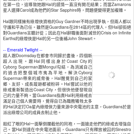
在第一位，這導致她跟Hal的感情一直沒有開花結果；而當Zamarons
星人選擇Carol成為他們的Star Sapphire時，問題便變得更加複雜。
Hal跟同樣擁有綠燈俠資格的Guy Gardner不時出現爭執，但兩人都以
守護和平為已任。雖然是Guardians在2814區的代理人，但Hal卻拒絕
對Guardians言聽計從；因此在Hal辭職後面對滅世的Crisis on Infinite
Earths的綠燈俠是Hal的另一位後補John Stewart。
-- Emerald Twilight --
超人跟Doomsday在都會市同歸於盡後，四個新
超人出現。跟Hal同樣出身於Coast City的
Cyborg Superman跟Mongul勾結，為消滅自己
的過去把整個城市夷為平地。解決Cyborg
Superman帶來的威脅後，Hal醒覺到自己的家
鄉、友好、成長蹤跡都被粉碎。Hal嘗試以他的
綠戒重新製造出Coast City，但很快他便發現自
己的力量不夠。當Guardians指責Hal利用綠戒去
滿足自己個人需要時，覺得自已為職務犧牲太多
的Hal決定打Oa星內綠燈俠力量來源中央電池的主意，Guardians於是
派出綠燈公司的成員去制止他。
殺紅了眼的Hal一面擊倒攔截他的同袍，一面搶走他們的綠戒去增強自
己。當Hal到達在中央電池面前，Guardians只有釋放被囚的Sinestro