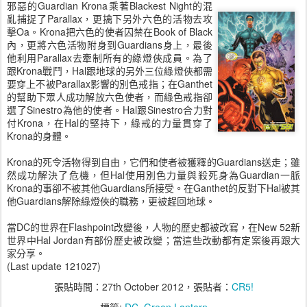
邪惡的Guardian Krona乘著Blackest Night的混
亂捕捉了Parallax，更擒下另外六色的活物去攻
擊Oa。Krona把六色的使者囚禁在Book of Black
內，更將六色活物附身到Guardians身上，最後
他利用Parallax去牽制所有的綠燈俠成員。為了
跟Krona戰鬥，Hal跟地球的另外三位綠燈俠都需
要穿上不被Parallax影響的別色戒指；在Ganthet
的幫助下眾人成功解放六色使者，而綠色戒指卻
選了Sinestro為他的使者。Hal跟Sinestro合力對
付Krona，在Hal的堅持下，綠戒的力量貫穿了
Krona的身體。
Krona的死令活物得到自由，它們和使者被獲釋的Guardians送走；雖
然成功解決了危機，但Hal使用別色力量與殺死身為Guardian一脈
Krona的事卻不被其他Guardians所接受。在Ganthet的反對下Hal被其
他Guardians解除綠燈俠的職務，更被趕回地球。
當DC的世界在Flashpoint改變後，人物的歷史都被改寫，在New 52新
世界中Hal Jordan有部份歷史被改變；當這些改動都有定案後再跟大
家分享。
(Last update 121027)
張貼時間：
27th October 2012
，張貼者：
CR5!