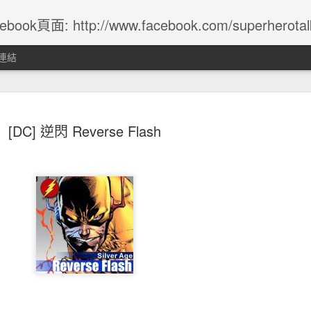
ebook頁面: http://www.facebook.com/superherotalk 以繁
連結
蛛俠歷史-5
蜘蛛俠歷史-4
蜘蛛俠歷史-3
蜘蛛俠歷史-
[DC] 逆閃 Reverse Flash
an 25th
Jan 13th
Jan 13th
Jan 4th
] 美國正義協
[DC] 美國正義協
[DC] 美國正義協
DC 5G : 我們
awkmen 各代
會 第一代綠燈俠
會 第一代閃電俠
到最新的發展
un 26th
Jun 26th
Jun 26th
Feb 24th
鷹俠簡介
Alan Scott
Jason Peter "Jay"
最後的DC漫畫
Garrick
Magus
Infinity War
Heather Douglas
Infinity Gauntl