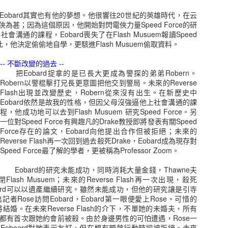
bard其實也有他的夢想。他很響往20世紀的英雄時代，在云
為甚；因為這個原因，他開始對閃電俠力量Speed Force的研
eer Grant
Mandarin
Rahne Sinclair
Joseph Willi
溝通的課程，Eobard喪失了在Flash Musuem報讀Speed
Nelson
Wilson
此，他決定偷偷地自學，更駭進Flash Musuem偷取資料。
un 26th
Apr 28th
Apr 28th
Feb 15th
-- 不斷改變的過去 --
把Eobard捉拿的是已長大更成為警探的弟弟Robern。
Robern以警棍擊打兄長更意圖把他交到警局。未來的Reverse
Flash出現並改變歷史，Robern從來沒有出生。在新歷史中
uel "Sam"
Hawk
Tempest
Red She Hul
Eobard依然是故我的性格，但因父母沒強逼他上社會溝通的課
ery Guthrie
程，他成功地可以去到Flash Musuem 研究Speed Force。另
Jan 8th
Dec 7th
Dec 7th
Dec 7th
一位對Speed Force有興趣凡的Drake教授即將發表有關Speed
Force存在的論文，Eobard向他提出合作但被拒絕；未來的
1
Reverse Flash再一次回到過去殺死Drake，Eobard成為現存對
Speed Force最了解的學者，更被稱為Professor Zoom。
lue Devil
Nightcrawler黑丑
Danny Ketch
Kyle Rayner
Eobard的研究未能成功，同時消耗大量金錢，Thawne夫
ash Musuem；未來的Reverse Flash再一次出現，殺死
Nov 7th
Nov 6th
Nov 6th
Oct 27th
obard可以以遺產繼續研究。雖然未能成功，但他的研究讓是引寺
Rose訪問Eobard，Eobard第一眼便愛上Rose。可惜的
結婚。在未來Reverse Flash的介下，不單她的未婚夫，所有
都有首次跟她約會前被殺。由於身邊男性的可怕遭遇，Rose一
Eoboard對她表示友好，但在想有親熱行動時卻被拒絕。未來