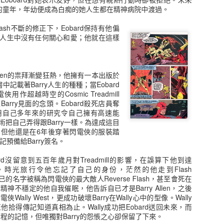
Spiral
Cyborg
Cyborg
Scarlet
h改變她的童年，年幼便成為白痴的她人生都在精神病院中渡過。
Superman
Spider/Kain
ct 17th
Oct 9th
Oct 9th
Oct 2nd
lash不斷的修正下，Eobard保持有他偏
人生中沒有任何關心和愛；他就在這樣
1
ack Mask
Hush
Cat Man
女蝙蝠俠
 Allen的祟拜漸變狂熱，他擁有一本出版於
Batwoman
書中記載著Barry人生的種種；當Eobard
ep 16th
Sep 16th
Sep 16th
Sep 8th
作超越時空的Cosmic Treadmill
arry見面的念頭。Eobard殺死店員奪
，更利用自己多年來的研究令自己擁有高速能
把自己弄得跟Barry一樣。為達成這目
但他還是在6年後穿著閃電俠的服裝踏
 Scorpion
稻草人 Scarecrow
企鵝 Penguin
八爪魚博士 Dr
傳記預備給Barry簽名。
Octopus
ug 31st
Aug 22nd
Aug 20th
Aug 20th
沒留意到五百年歲月對Treadmill的影響，在誤算下他到達
世界。時光旅行令他忘記了自己的身份，茫然的他走到Flash
已的名字被稱為閃電俠的最大敵人Reverse Flash，甚至會死在
神不穩定的他自我催眠，他告訴自已才是Barry Allen，之後
 Riddler
Generation X
第2代X-Factor
第一隊X-Forc
ally West，更成功破壞Barry在Wally心中的型像。Wally
拾得傳記知道真相為止。Wally成功把Eobard送回未來，而
ug 13th
Aug 6th
Aug 6th
Aug 6th
次行程的記憶，但唯獨對Barry的怨悵之心卻保留了下來。