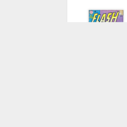
影響整個工業的
超人與蝙蝠俠
葛咸市警隊
Frank Miller
GCPD
Jul 21st
Jul 21st
Jul 21st
Two Face
Lizard
蜘蛛俠 Spider-
變
Man
Jul 6th
Jun 28th
Jun 28th
J
多次以不同方式令自已
二代Reverse Fl
Barry得到他的所有，
Jason Todd
Deathstroke
Deadpool
Ag
-- 死亡 --
Eobard向Barry
Jun 6th
Jun 6th
Jun 5th
的妻子還是死亡；被拒絕
袋，殘忍地殺死了她。B
3
透過Treadmill才知道