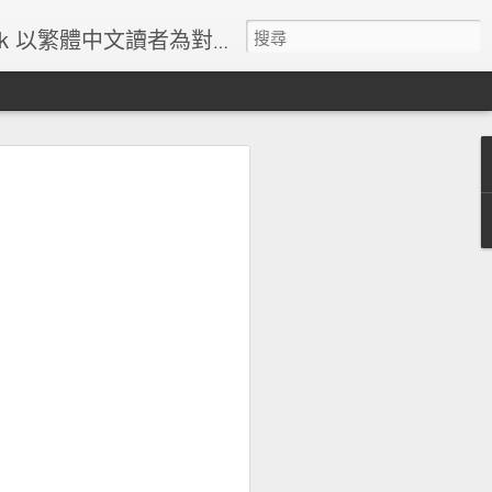
體中文讀者為對象的美國超級英雄漫畫主題網站
2
蜘蛛俠歷史-1
蜘蛛俠漫畫人物誌
蜘蛛俠漫畫人物誌
2
Jan 4th
Jan 4th
Dec 24th
會看
Marvel的起跌和它
Virginia "Pepper"
Harold Joseph
還是
的電影世界
Potts
"Happy" Hogan
Aug 21st
May 12th
May 12th
?
1
et
Nebula
Arthur Sampson
Pip Gofern