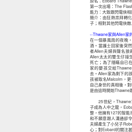
原名：Eobard Thawne
Carter
Marvel?
第一次出場：The Flash 
May 11th
May 10th
Apr 22nd
能力：大致跟閃電俠相同
簡介：由狂熱祟拜轉
子；相對其他閃電俠敵
--Thwane家與Allen家
Gamora Zen
Thanos
Adam Warlock
在一個暴風雨的夜晚，Fal
Whoberi Ben
酒。當護士回家後突
Mar 23rd
Aug 11th
Aug 7th
M
Titan
者Allen夫婦與聲名狼
Allen太太的雙生仔
死亡；為了隱瞞自已在當中
家的嬰孩交給Thawn
去。Allen家為剩下的
[DC] 逆閃
[DC] 第二代閃電
[DC] Rival
Jo
孩被取名Malcolm
Reverse Flash
俠 Flash
"Joh
自己身世的真相後，對B
Dec 4th
Dec 4th
Dec 4th
N
是由這時開始Thawne
1
25世紀，Thawn
子成為人中之龍，Eob
整，他擁有127的智
Harold Theopolis
Scarlet Witch
Michael Holt
Dr. 
和不願意跟人溝通卻令E
"Harry" Osborn
Sep 11th
Jul 9th
May 19th
M
夫婦產生了小兒子Rob
心；對Eobard的關