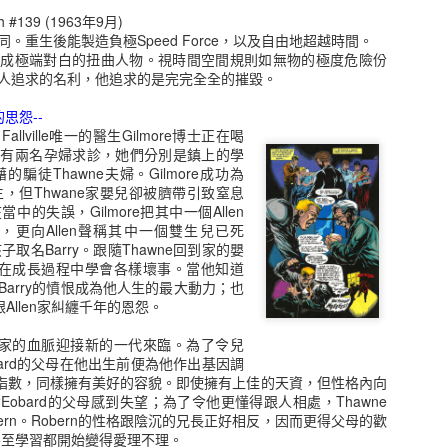
#139 (1963年9月)
Apr 6th
Apr 6th
Apr 6th
Mar 23rd
。重生後能製造負極Speed Force，以及自由地超越時間。
化成極端對白的扭曲人物。視時間空間規則如無物的極度危險份
人追求的名利，他追求的是完完全全的摧毀。
的思怨--
[DC] 超人
[Marvel] 奧創
[DC] Inertia
lville唯一的醫生Gilmore博士正在喝
Superman
Ultron
然有兩名孕婦求診，她們分別是鎮上的學
ar 10th
Mar 26th
Apr 22nd
Dec 6th
藉的騙徒Thawne夫婦。Gilmore成功為
接生，但Thwane家嬰兒卻被臍帶引致窒息
1
的失誤，Gilmore把其中一個Allen
e，更向Allen聲稱其中一個雙生兒已死
孩子取名Barry。跟隨Thawne回到家的嬰
nathan P.
Max Crandall
Thomas "Tommy"
Robert L. Fra
，更在成長過程中學會各樣壞事。當他知道
n" Chambers
Shepherd
arry的憤恨成為他人生的最大動力；也
ov 12th
Nov 12th
Nov 10th
Nov 10th
跟Allen家糾纏千年的恩怨。
e家的血脈迎接新的一代來臨。為了令兒
ard的父母在他出生前便為他作出基因調
能指數，同樣擁有美好的容貌。即使擁有上佳的天資，但性格內向
John Henry
Samuel Thomas
Roberto "Bobby"
Kara Zor-El
obard的父母感到失望；為了令他更懂得跟人相處，Thawne
Irons
"Sam" Wilson
da Costa
ay 15th
May 15th
May 13th
Dec 11th
ern。Robern的性格跟陰沉的兄長正好相反，因而更得父母的歡
注甚至學習都開始變得愛理不理。