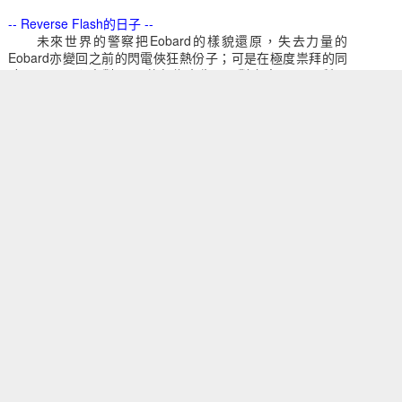
-- Reverse Flash的日子 --
未來世界的警察把Eobard的樣貌還原，失去力量的
Eobard亦變回之前的閃電俠狂熱份子；可是在極度祟拜的同
動態檢視主題. 技術提供：
Blogger
.
檢舉濫用情形
.
Bane
Doomsday
千年老妖
毒蜘蛛 Veno
時，Eobard心中對Barry的行為產生了反對之意。Barry所堅
Apocalypse
持的公平和正義，他都病態地想站在對立面。在未來的
Jul 14th
Jul 14th
Jul 12th
Jul 12th
Reverse Flash安排下，一個尋於20世紀的時間錦囊出現在
Eobard面前，當中更包括一套閃電俠的制服。經過25世紀的
科技，Eobard發現只要穿上這件制服，他便擁有高速能力。
Eobard憑此力量開始犯罪活動，直至他被追蹤時間錦囊而至
的Barry阻止。這是Eobard跟他偶像的第一次正式會面，但同
形俠醫之子
狼人之子 Daken
保衛奇俠
第三代羅賓 R
時是兩人糾纏不清的命運開始。
Skarr
Watchmen
Robin
un 27th
Jun 27th
Jun 22nd
Jun 14th
雖然Barry收回了Reverse Flash的服裝，但Eobard之後
再一次擁有高速能力和來到現代挑戰Barry，甚至連同將來的第
ash一同挑戰Barry跟Wally。在多次交手後他開始覺得自已應該取代
不論是閃電俠的身份、Barry Allen的人生、甚至他的妻子。
ent Zero
Oracle
夜鷹 Nightwing
Luke Cage
的妻子Iris發出警告，給她24小時考慮當他
Jun 5th
Jun 1st
Jun 1st
May 31st
後Eobard把振動中的手伸進Iris的腦
arry花費了數月也找不到兇手，直至他
真相。