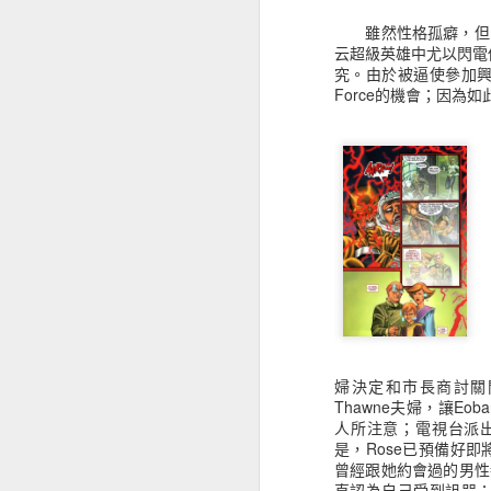
雖然性格孤癖，但Eo
云超級英雄中尤以閃電俠
Linda Danvers
Matrix Supergirl
Patricia "Patsy"
Gr
究。由於被逼使參加興社會
Walker
Force的機會；因為如
Jun 27th
Jun 27th
Jun 27th
J
1
Kara Zor-El
Tara Markov
Mar-Vell
Sam
Zach
Jan 8th
Jan 8th
Jan 8th
Polaris
Hulkling
Obsidian
B
婦決定和市長商討關閉Fl
Nov 15th
Nov 15th
Nov 7th
Thawne夫婦，讓E
人所注意；電視台派出記者
是，Rose已預備好即將
曾經跟她約會過的男性
直認為自己受到詛咒；