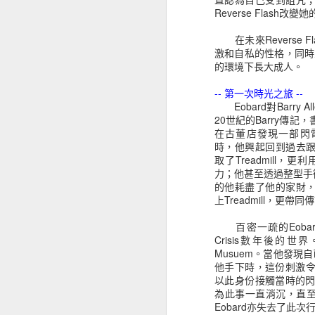
Ravager
Mary Marvel
Magik
Reverse Flas
Oct 17th
Oct 17th
Oct 17th
O
在未來Reverse F
激和自私的性格，同時
的環境下長大成人。
-- 第一次時光之旅 --
Mary Jane
Gwen Stacy
蝙蝠俠 Batman
Bl
Eobard對Barry
Watson
20世紀的Barry傳記，
Sep 27th
Sep 27th
Sep 16th
S
在古董店發現一部閃電俠用
1
1
時，他興起回到過去跟B
取了Treadmill
力；他甚至透過整型手術
的他耗盡了他的家財，
泥人Clayface
人形蝙蝠 Man-
血蜘蛛 Carnage
蠍子人
上Treadmill，更帶同
Bat
Aug 31st
Aug 31st
Aug 31st
A
百密一疏的Eobard
2
Crisis數年後的
Musuem。當他發現自
他手下時，這份刺激令精
毒藤女 Poison Ivy
冰雪人Mr.Freeze
Harley Quinn
謎妖
以此身份接觸當時的閃電俠W
為此事一直消沉，直至他
Aug 13th
Aug 13th
Aug 13th
A
Eobard亦失去了此