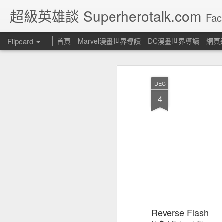
超級英雄談 Superherotalk.com
Fac
Flipcard
首頁
Marvel漫畫世界導讀
DC漫畫世界導讀
網頁
最新
日期
標籤
作者
DEC
Moira Kinross
Batman of Zur-
蜘蛛俠歷史-6
蜘
4
En-Arrh
Jul 22nd
Jun 3rd
Jan 25th
J
蜘蛛俠漫畫出版史
[DC] 美國正義協
[DC] 1938-1985
[DC
會及第一代英雄出
第一代超級英雄
會 H
Dec 24th
Jul 13th
Jul 13th
J
版歷史
Reverse Flash
Margaret "Peggy"
Who is Captain
Infinity Crusade