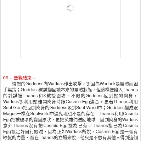
06 -- 聖戰結束 --
憤怒的Goddess向Warlock作出攻擊，卻因為Warlock是靈體而困
手無策；Goddess嘗試變回她本來的靈體狀態，但這樣便陷入Thanos
的計謀被Thanos和X教授圍攻。不敵的Goddess回到她的肉身，
Warlock卻利用她離開肉身時跟Cosmic Egg連合，更著Thanos利用
Soul Gem把回到肉身的Goddess吸到Soul World中；Goddess變成跟
Magus一樣在Soulworld中連鬼魂也不是的存在。Thanos利用Cosmic
Egg把被破壞的變回原狀，更把英雄們送回地球。回到肉身的Warlock
意外Thanos沒有把Cosmic Egg據為已有，Thanos指已為Cosmic
Egg設定好自行毀滅，因為正如Warlock所說，Cosmic Egg是一個有
缺憾的力量，而在Thanos的立場來說，他只是不想有其他人得到這個