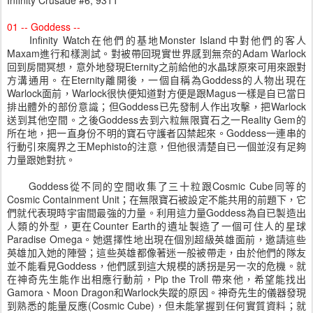
Infinity Crusade #6, 9311
01 -- Goddess --
Infinity Watch在他們的基地Monster Island中對他們的客人
Maxam進行和樣測試。對被帶回現實世界感到無奈的Adam Warlock
回到房間冥想，意外地發現Eternity之前給他的水晶球原來可用來跟對
方溝通用。在Eternity離開後，一個自稱為Goddess的人物出現在
Warlock面前，Warlock很快便知道對方便是跟Magus一樣是自已當日
排出體外的部份意識；但Goddess已先發制人作出攻擊，把Warlock
送到其他空間。之後Goddess去到六粒無限寶石之一Reality Gem的
所在地，把一直身份不明的寶石守護者囚禁起來。Goddess一連串的
行動引來魔界之王Mephisto的注意，但他很清楚自已一個並沒有足夠
力量跟她對抗。
Goddess從不同的空間收集了三十粒跟Cosmic Cube同等的
Cosmic Containment Unit；在無限寶石被設定不能共用的前題下，它
們就代表現時宇宙間最強的力量。利用這力量Goddess為自已製造出
人類的外型，更在Counter Earth的遺址製造了一個可住人的星球
Paradise Omega。她選擇性地出現在個別超級英雄面前，邀請這些
英雄加入她的陣營；這些英雄都像著迷一般被帶走，由於他們的隊友
並不能看見Goddess，他們感到這大規模的誘拐是另一次的危機。就
在神奇先生能作出相應行動前，Pip the Troll 帶來他，希望能找出
Gamora、Moon Dragon和Warlock失蹤的原因。神奇先生的儀器發現
到熟悉的能量反應(Cosmic Cube)，但未能掌握到任何實質資料；就