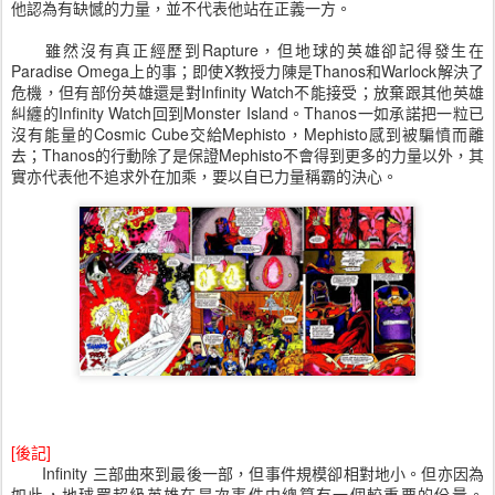
他認為有缺憾的力量，並不代表他站在正義一方。
雖然沒有真正經歷到Rapture，但地球的英雄卻記得發生在
Paradise Omega上的事；即使X教授力陳是Thanos和Warlock解決了
危機，但有部份英雄還是對Infinity Watch不能接受；放棄跟其他英雄
糾纏的Infinity Watch回到Monster Island。Thanos一如承諾把一粒已
沒有能量的Cosmic Cube交給Mephisto，Mephisto感到被騙憤而離
去；Thanos的行動除了是保證Mephisto不會得到更多的力量以外，其
實亦代表他不追求外在加乘，要以自已力量稱霸的決心。
[後記]
Infinity 三部曲來到最後一部，但事件規模卻相對地小。但亦因為
如此，地球眾超級英雄在是次事件中總算有一個較重要的份量。