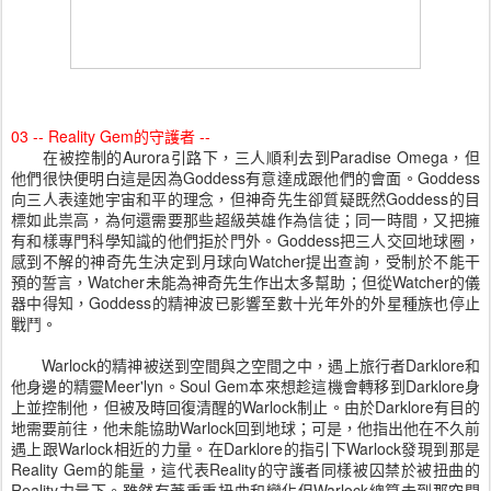
03 -- Reality Gem的守護者 --
在被控制的Aurora引路下，三人順利去到Paradise Omega，但
他們很快便明白這是因為Goddess有意達成跟他們的會面。Goddess
向三人表達她宇宙和平的理念，但神奇先生卻質疑既然Goddess的目
標如此祟高，為何還需要那些超級英雄作為信徒；同一時間，又把擁
有和樣專門科學知識的他們拒於門外。Goddess把三人交回地球圈，
感到不解的神奇先生決定到月球向Watcher提出查詢，受制於不能干
預的誓言，Watcher未能為神奇先生作出太多幫助；但從Watcher的儀
器中得知，Goddess的精神波已影響至數十光年外的外星種族也停止
戰鬥。
Warlock的精神被送到空間與之空間之中，遇上旅行者Darklore和
他身邊的精靈Meer'lyn。Soul Gem本來想趁這機會轉移到Darklore身
上並控制他，但被及時回復清醒的Warlock制止。由於Darklore有目的
地需要前往，他未能協助Warlock回到地球；可是，他指出他在不久前
遇上跟Warlock相近的力量。在Darklore的指引下Warlock發現到那是
Reality Gem的能量，這代表Reality的守護者同樣被囚禁於被扭曲的
Reality力量下。雖然有著重重扭曲和變化但Warlock總算去到那空間