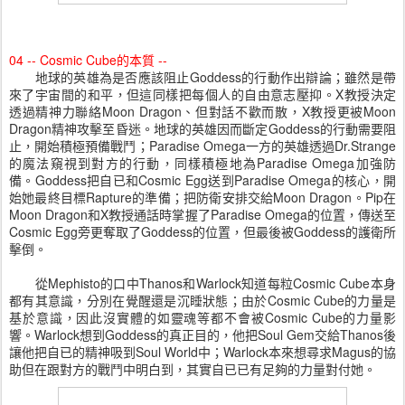
04 -- Cosmic Cube的本質 --
地球的英雄為是否應該阻止Goddess的行動作出辯論；雖然是帶
來了宇宙間的和平，但這同樣把每個人的自由意志壓抑。X教授決定
透過精神力聯絡Moon Dragon、但對話不歡而散，X教授更被Moon
Dragon精神攻擊至昏迷。地球的英雄因而斷定Goddess的行動需要阻
止，開始積極預備戰鬥；Paradise Omega一方的英雄透過Dr.Strange
的魔法窺視到對方的行動，同樣積極地為Paradise Omega加強防
備。Goddess把自已和Cosmic Egg送到Paradise Omega的核心，開
始她最終目標Rapture的準備；把防衛安排交給Moon Dragon。Pip在
Moon Dragon和X教授通話時掌握了Paradise Omega的位置，傳送至
Cosmic Egg旁更奪取了Goddess的位置，但最後被Goddess的護衛所
擊倒。
從Mephisto的口中Thanos和Warlock知道每粒Cosmic Cube本身
都有其意識，分別在覺醒還是沉睡狀態；由於Cosmic Cube的力量是
基於意識，因此沒實體的如靈魂等都不會被Cosmic Cube的力量影
響。Warlock想到Goddess的真正目的，他把Soul Gem交給Thanos後
讓他把自已的精神吸到Soul World中；Warlock本來想尋求Magus的協
助但在跟對方的戰鬥中明白到，其實自已已有足夠的力量對付她。