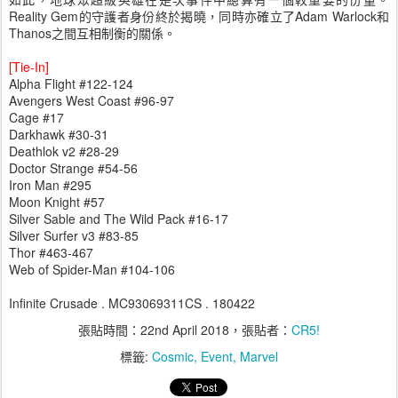
Reality Gem的守護者身份終於揭曉，同時亦確立了Adam Warlock和
Thanos之間互相制衡的關係。
[Tie-In]
Alpha Flight #122-124
Avengers West Coast #96-97
Cage #17
Darkhawk #30-31
Deathlok v2 #28-29
Doctor Strange #54-56
Iron Man #295
Moon Knight #57
Silver Sable and The Wild Pack #16-17
Silver Surfer v3 #83-85
Thor #463-467
Web of Spider-Man #104-106
Infinite Crusade . MC93069311CS . 180422
張貼時間：
22nd April 2018
，張貼者：
CR5!
標籤:
Cosmic
Event
Marvel