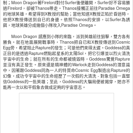
制；Moon Dragon著Firelord對付Surfer後便離開，Surfer好不容易勝
過Firelord，卻被Thanos帶走。Thanos接觸正前往Paradise Omega
的地球英雄，希望得到X教授的幫助；當他知道X教授正陷於昏迷時，
他把X教授傳送到自已的身邊。依照Thanos的安排，以Surfer為誘
餌，地球英雄分成幾個小隊攻入Paradise Omega。
Moon Dragon 感應到小隊的來臨，派到英雄前往狙擊，雙方各有
勝負。就在地面展開戰事時，Thanos把自已和X教授傳送到Cosmic
Egg旁，希望阻止Rapture的發生；可是他們來得太遲。Goddess的真
正目的是透過Rapture燃點起星系的太陽Sol，把它引爆並以烈火清洗
宇宙中的生命；就在所有的生命都被燒毀時，Goddess驚覺Rapture
並沒有真正發生。原來還是精神體的Warlock走到Goddess的潛意識
中，因著跟Goddess同為一人的特質命Cosmic Egg製造出Rapture的
幻像，成功令宇宙中的生命經歷了一次假的大清洗 - 對象包括一直堅
信Goddess的一批英雄；至此，Goddess的大騙局便被揭穿，她亦不
能再一次以和平假象去做成足夠的宇宙意志。